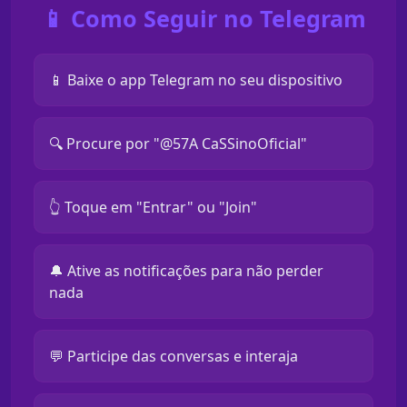
📱 Como Seguir no Telegram
📱 Baixe o app Telegram no seu dispositivo
🔍 Procure por "@57A CaSSinoOficial"
👆 Toque em "Entrar" ou "Join"
🔔 Ative as notificações para não perder
nada
💬 Participe das conversas e interaja