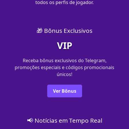
todos os perfis de jogador.
🎁 Bônus Exclusivos
VIP
Receba bônus exclusivos do Telegram,
promoções especiais e códigos promocionais
únicos!
Ver Bônus
📢 Notícias em Tempo Real