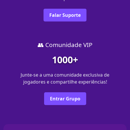
Falar Suporte
👥 Comunidade VIP
1000+
Junte-se a uma comunidade exclusiva de
jogadores e compartilhe experiências!
Entrar Grupo