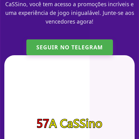
CaSSino, você tem acesso a promoções incríveis e
uma experiência de jogo inigualável. Junte-se aos
vencedores agora!
SEGUIR NO TELEGRAM