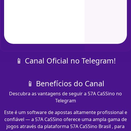
📱 Canal Oficial no Telegram!
📱 Benefícios do Canal
Descubra as vantagens de seguir a 57A CaSSino no
Telegram
Este é um software de apostas altamente profissional e
confiável — a 57A CaSSino oferece uma ampla gama de
jogos através da plataforma 57A CaSSino Brasil , para