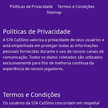
Políticas de Privacidade
Termos e Condições
Sitemap
Políticas de Privacidade
A 57A CaSSino valoriza a privacidade de seus usuários e
está empenhada em proteger todas as informações
pessoais fornecidas durante o uso de nossos canais de
comunicação. Todos os dados coletados são utilizados
exclusivamente para fins de melhoria contínua da
experiência de nossos jogadores.
Termos e Condições
Os usuários da 57A CaSSino concordam em respeitar