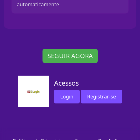
automaticamente
SEGUIR AGORA
Acessos
Login
Registrar-se