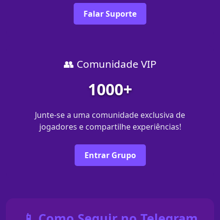
Falar Suporte
👥 Comunidade VIP
1000+
Junte-se a uma comunidade exclusiva de
jogadores e compartilhe experiências!
Entrar Grupo
📱 Como Seguir no Telegram