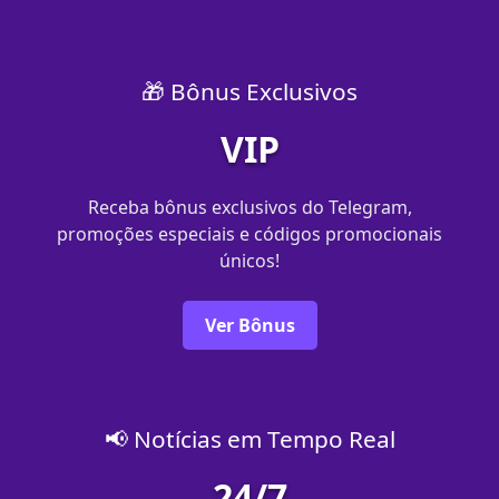
🎁 Bônus Exclusivos
VIP
Receba bônus exclusivos do Telegram,
promoções especiais e códigos promocionais
únicos!
Ver Bônus
📢 Notícias em Tempo Real
24/7