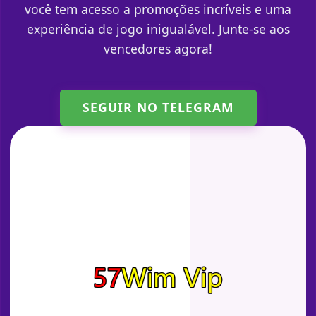
você tem acesso a promoções incríveis e uma
experiência de jogo inigualável. Junte-se aos
vencedores agora!
SEGUIR NO TELEGRAM