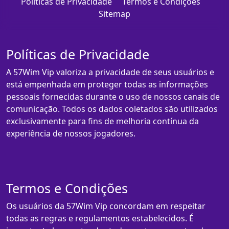
Políticas de Privacidade
Termos e Condições
Sitemap
Políticas de Privacidade
A 57Wim Vip valoriza a privacidade de seus usuários e
está empenhada em proteger todas as informações
pessoais fornecidas durante o uso de nossos canais de
comunicação. Todos os dados coletados são utilizados
exclusivamente para fins de melhoria contínua da
experiência de nossos jogadores.
Termos e Condições
Os usuários da 57Wim Vip concordam em respeitar
todas as regras e regulamentos estabelecidos. É