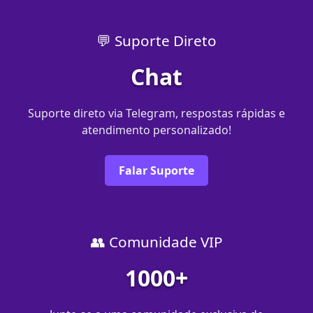
💬 Suporte Direto
Chat
Suporte direto via Telegram, respostas rápidas e
atendimento personalizado!
Falar Suporte
👥 Comunidade VIP
1000+