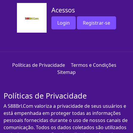
Acessos
Login
Registrar-se
Políticas de Privacidade
Termos e Condições
Sitemap
Políticas de Privacidade
A 588Brl.Com valoriza a privacidade de seus usuários e
está empenhada em proteger todas as informações
pessoais fornecidas durante o uso de nossos canais de
comunicação. Todos os dados coletados são utilizados