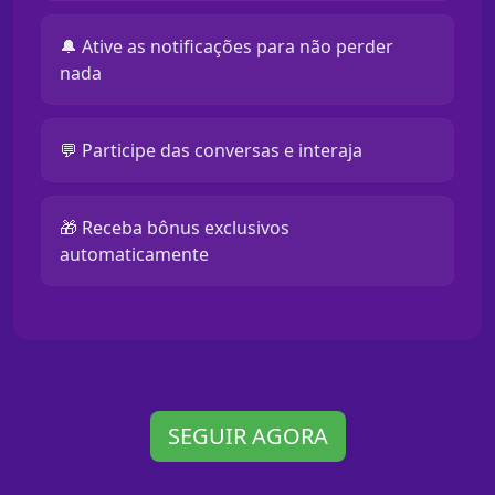
🔔 Ative as notificações para não perder
nada
💬 Participe das conversas e interaja
🎁 Receba bônus exclusivos
automaticamente
SEGUIR AGORA