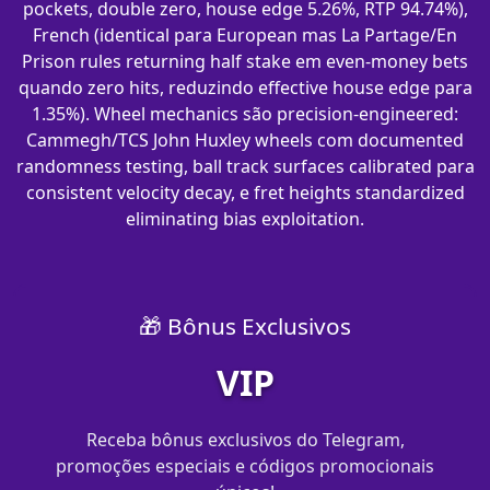
pockets, double zero, house edge 5.26%, RTP 94.74%),
French (identical para European mas La Partage/En
Prison rules returning half stake em even-money bets
quando zero hits, reduzindo effective house edge para
1.35%). Wheel mechanics são precision-engineered:
Cammegh/TCS John Huxley wheels com documented
randomness testing, ball track surfaces calibrated para
consistent velocity decay, e fret heights standardized
eliminating bias exploitation.
🎁 Bônus Exclusivos
VIP
Receba bônus exclusivos do Telegram,
promoções especiais e códigos promocionais