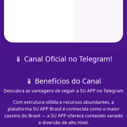
📱 Canal Oficial no Telegram!
📱 Benefícios do Canal
Descubra as vantagens de seguir a 5U APP no Telegram
Com estrutura sólida e recursos abundantes, a
plataforma 5U APP Brasil é conhecida como o maior
cassino do Brasil — a 5U APP oferece conteúdo variado
e diversão de alto nível.