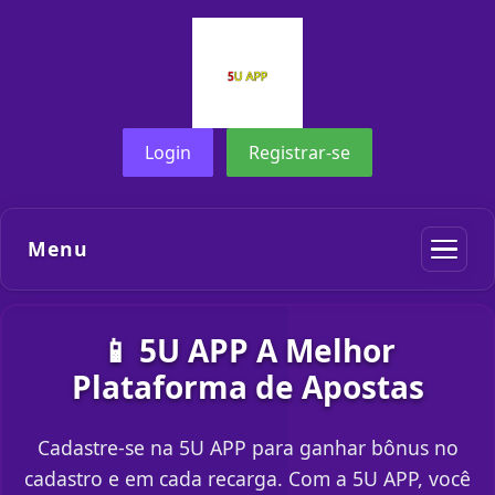
Login
Registrar-se
Menu
📱 5U APP A Melhor
Plataforma de Apostas
Cadastre-se na 5U APP para ganhar bônus no
cadastro e em cada recarga. Com a 5U APP, você