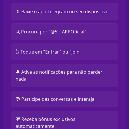
📱 Baixe o app Telegram no seu dispositivo
🔍 Procure por "@5U APPOficial"
👆 Toque em "Entrar" ou "Join"
🔔 Ative as notificações para não perder
nada
💬 Participe das conversas e interaja
🎁 Receba bônus exclusivos
automaticamente