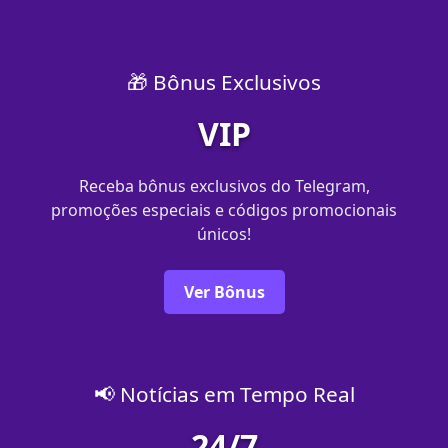
🎁 Bônus Exclusivos
VIP
Receba bônus exclusivos do Telegram,
promoções especiais e códigos promocionais
únicos!
Ver Bônus
📢 Notícias em Tempo Real
24/7