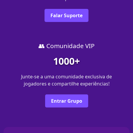
Falar Suporte
👥 Comunidade VIP
1000+
Junte-se a uma comunidade exclusiva de
jogadores e compartilhe experiências!
Entrar Grupo