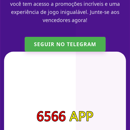
você tem acesso a promoções incríveis e uma
experiência de jogo inigualável. Junte-se aos
vencedores agora!
SEGUIR NO TELEGRAM