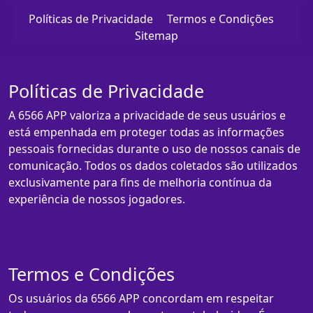
Políticas de Privacidade
Termos e Condições
Sitemap
Políticas de Privacidade
A 6566 APP valoriza a privacidade de seus usuários e
está empenhada em proteger todas as informações
pessoais fornecidas durante o uso de nossos canais de
comunicação. Todos os dados coletados são utilizados
exclusivamente para fins de melhoria contínua da
experiência de nossos jogadores.
Termos e Condições
Os usuários da 6566 APP concordam em respeitar