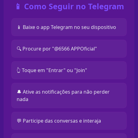
📱 Como Seguir no Telegram
📱 Baixe o app Telegram no seu dispositivo
🔍 Procure por "@6566 APPOficial"
👆 Toque em "Entrar" ou "Join"
🔔 Ative as notificações para não perder
nada
💬 Participe das conversas e interaja