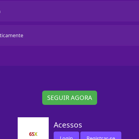
a
aticamente
SEGUIR AGORA
Acessos
Login
Registrar-se