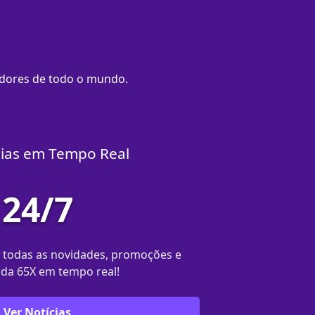
gadores de todo o mundo.
cias em Tempo Real
24/7
e todas as novidades, promoções e
 da 65X em tempo real!
Ver Notícias