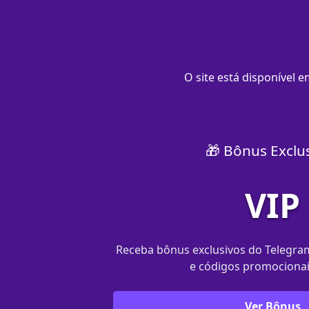
O site está disponível 
🎁 Bônus Exclu
VIP
Receba bônus exclusivos do Telegra
e códigos promocionai
Ver Bônus