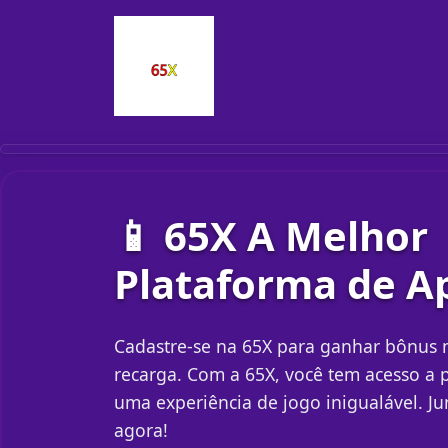
📱 65X A Melhor
Plataforma de A
Cadastre-se na 65X para ganhar bônus 
recarga. Com a 65X, você tem acesso a 
uma experiência de jogo inigualável. J
agora!