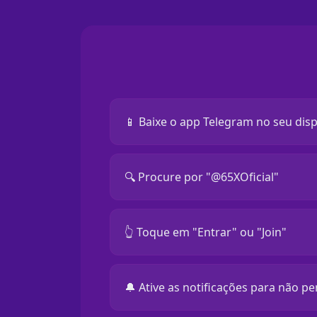
📱 Baixe o app Telegram no seu disp
🔍 Procure por "@65XOficial"
👆 Toque em "Entrar" ou "Join"
🔔 Ative as notificações para não p