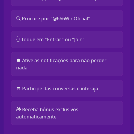
🔍 Procure por "@666WinOficial"
👆 Toque em "Entrar" ou "Join"
🔔 Ative as notificações para não perder
nada
💬 Participe das conversas e interaja
🎁 Receba bônus exclusivos
automaticamente