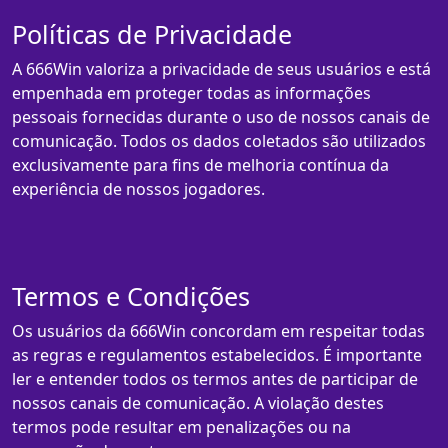
Políticas de Privacidade
A 666Win valoriza a privacidade de seus usuários e está
empenhada em proteger todas as informações
pessoais fornecidas durante o uso de nossos canais de
comunicação. Todos os dados coletados são utilizados
exclusivamente para fins de melhoria contínua da
experiência de nossos jogadores.
Termos e Condições
Os usuários da 666Win concordam em respeitar todas
as regras e regulamentos estabelecidos. É importante
ler e entender todos os termos antes de participar de
nossos canais de comunicação. A violação destes
termos pode resultar em penalizações ou na