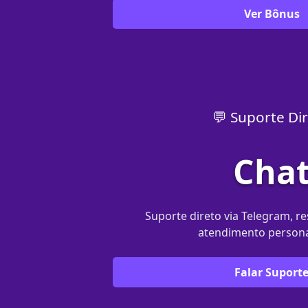
Ver Bônus
💬 Suporte Di
Cha
Suporte direto via Telegram, r
atendimento persona
Falar Suport