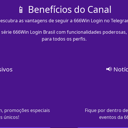
📱 Benefícios do Canal
escubra as vantagens de seguir a 666Win Login no Telegr
 série 666Win Login Brasil com funcionalidades poderosas,
para todos os perfis.
sivos
📢 Notí
m, promoções especiais
Fique por dentro d
s únicos!
eventos da 6