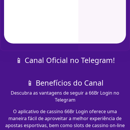
📱 Canal Oficial no Telegram!
📱 Benefícios do Canal
Descubra as vantagens de seguir a 66Br Login no
Telegram
O aplicativo de cassino 66Br Login oferece uma
maneira fácil de aproveitar a melhor experiência de
apostas esportivas, bem como slots de cassino on-line