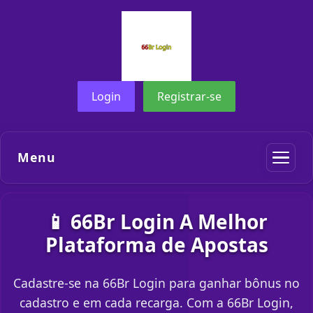
Login
Registrar-se
Menu
📱 66Br Login A Melhor
Plataforma de Apostas
Cadastre-se na 66Br Login para ganhar bônus no
cadastro e em cada recarga. Com a 66Br Login,