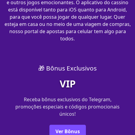
e outros jogos emocionantes. O aplicativo do cassino
está disponível tanto para iOS quanto para Android,
para que você possa jogar de qualquer lugar. Quer
esteja em casa ou no meio de uma viagem de compras,
nosso portal de apostas para celular tem algo para
todos.
🎁 Bônus Exclusivos
VIP
Receba bônus exclusivos do Telegram,
promoções especiais e códigos promocionais
únicos!
Ver Bônus