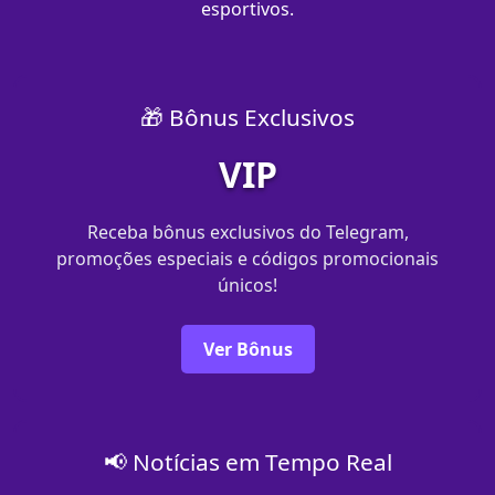
esportivos.
🎁 Bônus Exclusivos
VIP
Receba bônus exclusivos do Telegram,
promoções especiais e códigos promocionais
únicos!
Ver Bônus
📢 Notícias em Tempo Real