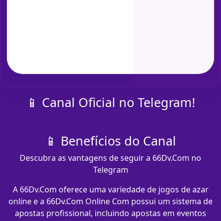
📱 Canal Oficial no Telegram!
📱 Benefícios do Canal
Descubra as vantagens de seguir a 66Dv.Com no
Telegram
A 66Dv.Com oferece uma variedade de jogos de azar
online e a 66Dv.Com Online Com possui um sistema de
apostas profissional, incluindo apostas em eventos