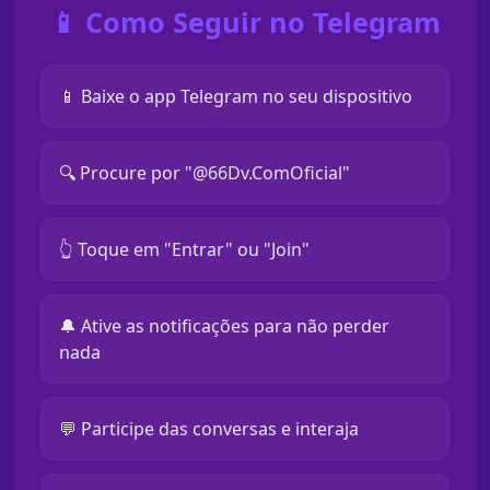
📱 Como Seguir no Telegram
📱 Baixe o app Telegram no seu dispositivo
🔍 Procure por "@66Dv.ComOficial"
👆 Toque em "Entrar" ou "Join"
🔔 Ative as notificações para não perder
nada
💬 Participe das conversas e interaja