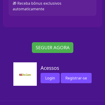
🎁 Receba bônus exclusivos
automaticamente
SEGUIR AGORA
Acessos
Login
Registrar-se