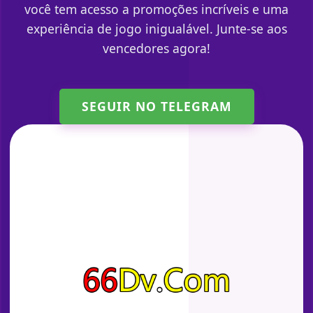
você tem acesso a promoções incríveis e uma
experiência de jogo inigualável. Junte-se aos
vencedores agora!
SEGUIR NO TELEGRAM