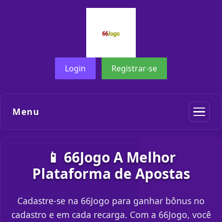
Login
Registrar-se
Menu
📱 66Jogo A Melhor
Plataforma de Apostas
Cadastre-se na 66Jogo para ganhar bônus no
cadastro e em cada recarga. Com a 66Jogo, você