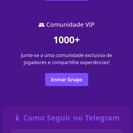
👥 Comunidade VIP
1000+
Junte-se a uma comunidade exclusiva de
jogadores e compartilhe experiências!
Entrar Grupo
📱 Como Seguir no Telegram