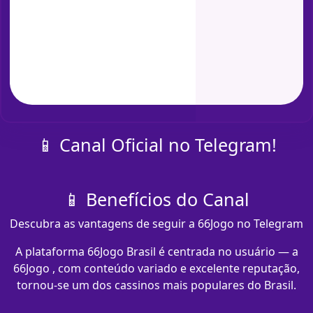
📱 Canal Oficial no Telegram!
📱 Benefícios do Canal
Descubra as vantagens de seguir a 66Jogo no Telegram
A plataforma 66Jogo Brasil é centrada no usuário — a
66Jogo , com conteúdo variado e excelente reputação,
tornou-se um dos cassinos mais populares do Brasil.