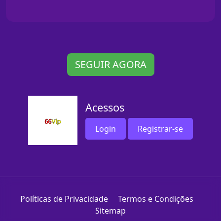
SEGUIR AGORA
Acessos
Login
Registrar-se
Políticas de Privacidade
Termos e Condições
Sitemap