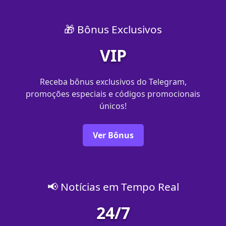
🎁 Bônus Exclusivos
VIP
Receba bônus exclusivos do Telegram,
promoções especiais e códigos promocionais
únicos!
Ver Bônus
📢 Notícias em Tempo Real
24/7