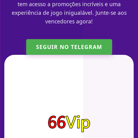
tem acesso a promoções incríveis e uma
experiência de jogo inigualável. Junte-se aos
vencedores agora!
SEGUIR NO TELEGRAM