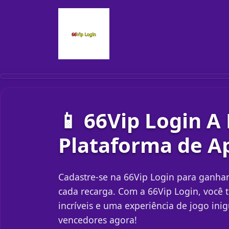
📱 66Vip Login A
Plataforma de A
Cadastre-se na 66Vip Login para ganha
cada recarga. Com a 66Vip Login, você
incríveis e uma experiência de jogo inig
vencedores agora!