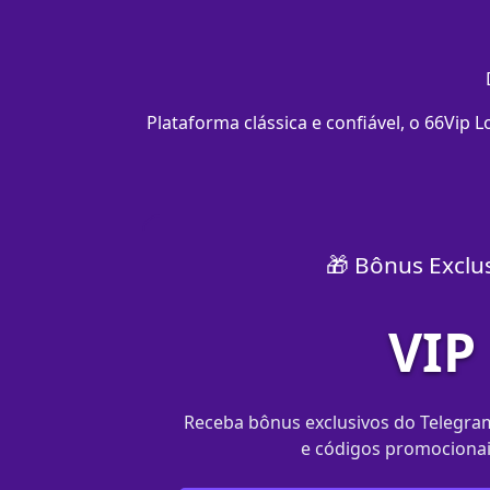
Plataforma clássica e confiável, o 66Vip 
🎁 Bônus Exclu
VIP
Receba bônus exclusivos do Telegra
e códigos promocionai