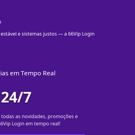
m
 estável e sistemas justos — a 66Vip Login
cias em Tempo Real
24/7
e todas as novidades, promoções e
66Vip Login em tempo real!