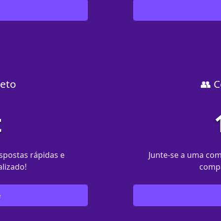
reto
👥 
t
espostas rápidas e
Junte-se a uma com
lizado!
compa
e