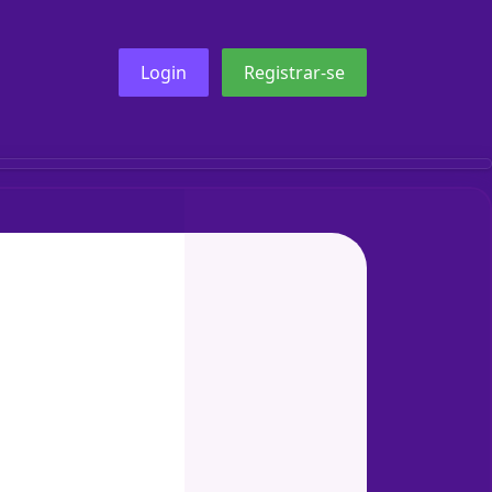
Login
Registrar-se