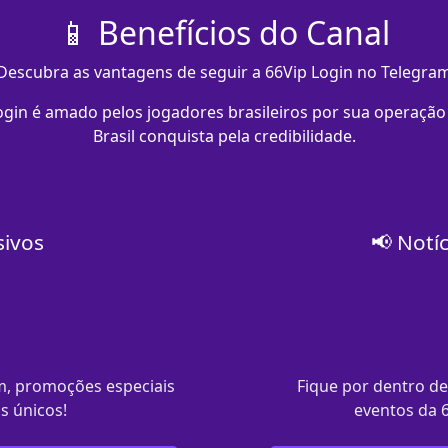
📱 Benefícios do Canal
Descubra as vantagens de seguir a 66Vip Login no Telegra
Login é amado pelos jogadores brasileiros por sua operação
Brasil conquista pela credibilidade.
sivos
📢 Notí
m, promoções especiais
Fique por dentro d
s únicos!
eventos da 