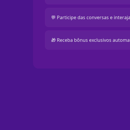
💬 Participe das conversas e interaj
🎁 Receba bônus exclusivos autom