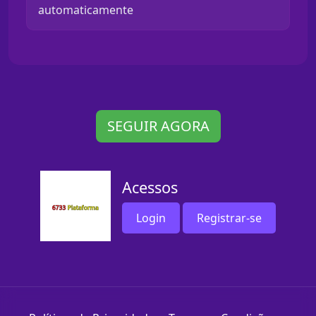
automaticamente
SEGUIR AGORA
Acessos
Login
Registrar-se