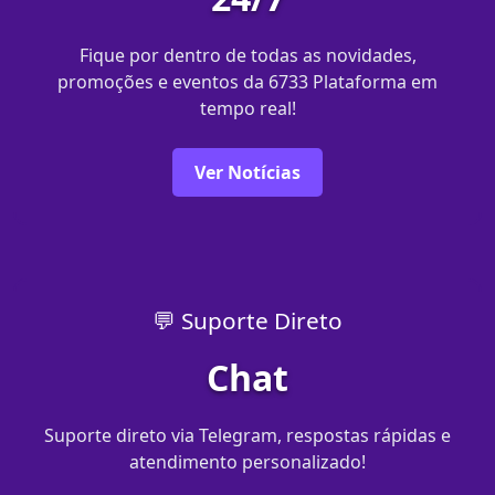
Fique por dentro de todas as novidades,
promoções e eventos da 6733 Plataforma em
tempo real!
Ver Notícias
💬 Suporte Direto
Chat
Suporte direto via Telegram, respostas rápidas e
atendimento personalizado!