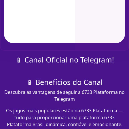
📱 Canal Oficial no Telegram!
📱 Benefícios do Canal
Descubra as vantagens de seguir a 6733 Plataforma no
Telegram
Os jogos mais populares estão na 6733 Plataforma —
tudo para proporcionar uma plataforma 6733
Plataforma Brasil dinâmica, confiável e emocionante.