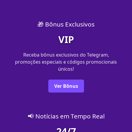
🎁 Bônus Exclusivos
VIP
Receba bônus exclusivos do Telegram,
promoções especiais e códigos promocionais
únicos!
Ver Bônus
📢 Notícias em Tempo Real
24/7