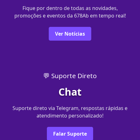
Fique por dentro de todas as novidades,
promoções e eventos da 678Ab em tempo real!
Ver Notícias
💬 Suporte Direto
Chat
Suporte direto via Telegram, respostas rápidas e
atendimento personalizado!
Falar Suporte