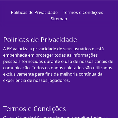
Políticas de Privacidade
Termos e Condições
Sitemap
Políticas de Privacidade
A 6K valoriza a privacidade de seus usuários e está
empenhada em proteger todas as informações
pessoais fornecidas durante o uso de nossos canais de
comunicação. Todos os dados coletados são utilizados
exclusivamente para fins de melhoria contínua da
experiência de nossos jogadores.
Termos e Condições
Os usuários da 6K concordam em respeitar todas as