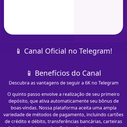
📱 Canal Oficial no Telegram!
📱 Benefícios do Canal
Descubra as vantagens de seguir a 6K no Telegram
O quinto passo envolve a realização de seu primeiro
depósito, que ativa automaticamente seu bônus de
boas-vindas. Nossa plataforma aceita uma ampla
variedade de métodos de pagamento, incluindo cartões
de crédito e débito, transferências bancárias, carteiras