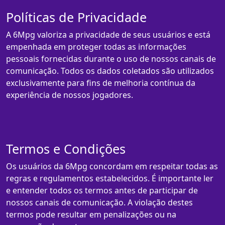
Políticas de Privacidade
A 6Mpg valoriza a privacidade de seus usuários e está
empenhada em proteger todas as informações
pessoais fornecidas durante o uso de nossos canais de
comunicação. Todos os dados coletados são utilizados
exclusivamente para fins de melhoria contínua da
experiência de nossos jogadores.
Termos e Condições
Os usuários da 6Mpg concordam em respeitar todas as
regras e regulamentos estabelecidos. É importante ler
e entender todos os termos antes de participar de
nossos canais de comunicação. A violação destes
termos pode resultar em penalizações ou na