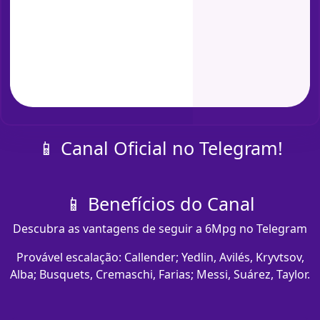
📱 Canal Oficial no Telegram!
📱 Benefícios do Canal
Descubra as vantagens de seguir a 6Mpg no Telegram
Provável escalação: Callender; Yedlin, Avilés, Kryvtsov,
Alba; Busquets, Cremaschi, Farias; Messi, Suárez, Taylor.