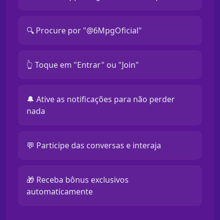
🔍 Procure por "@6MpgOficial"
👆 Toque em "Entrar" ou "Join"
🔔 Ative as notificações para não perder
nada
💬 Participe das conversas e interaja
🎁 Receba bônus exclusivos
automaticamente