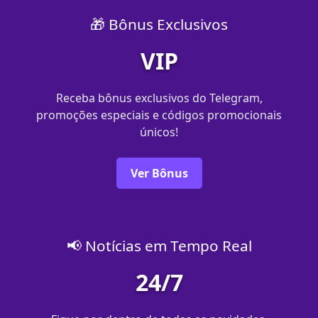
🎁 Bônus Exclusivos
VIP
Receba bônus exclusivos do Telegram,
promoções especiais e códigos promocionais
únicos!
Ver Bônus
📢 Notícias em Tempo Real
24/7