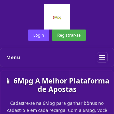
Login
Registrar-se
Menu
📱 6Mpg A Melhor Plataforma
de Apostas
Cadastre-se na 6Mpg para ganhar bônus no
cadastro e em cada recarga. Com a 6Mpg, você