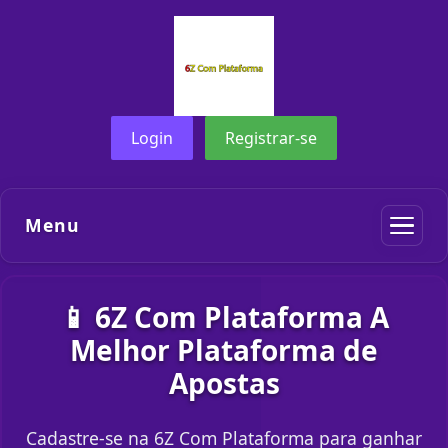
Login
Registrar-se
Menu
📱 6Z Com Plataforma A
Melhor Plataforma de
Apostas
Cadastre-se na 6Z Com Plataforma para ganhar