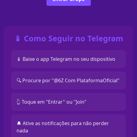
📱 Como Seguir no Telegram
📱 Baixe o app Telegram no seu dispositivo
🔍 Procure por "@6Z Com PlataformaOficial"
👆 Toque em "Entrar" ou "Join"
🔔 Ative as notificações para não perder
nada