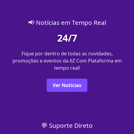
📢 Notícias em Tempo Real
24/7
Fique por dentro de todas as novidades,
promoções e eventos da 6Z Com Plataforma em
tempo real!
Ver Notícias
💬 Suporte Direto