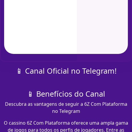
📱 Canal Oficial no Telegram!
📱 Benefícios do Canal
Descubra as vantagens de seguir a 6Z Com Plataforma
no Telegram
O cassino 6Z Com Plataforma oferece uma ampla gama
de jogos para todos os perfis de jogadores. Entre as