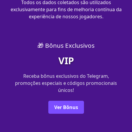
Todos os dados coletados são utilizados
exclusivamente para fins de melhoria contínua da
experiência de nossos jogadores.
🎁 Bônus Exclusivos
VIP
Receba bônus exclusivos do Telegram,
promoções especiais e códigos promocionais
únicos!
Ver Bônus