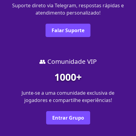
Suporte direto via Telegram, respostas rápidas e
atendimento personalizado!
Falar Suporte
👥 Comunidade VIP
1000+
Junte-se a uma comunidade exclusiva de
jogadores e compartilhe experiências!
Entrar Grupo