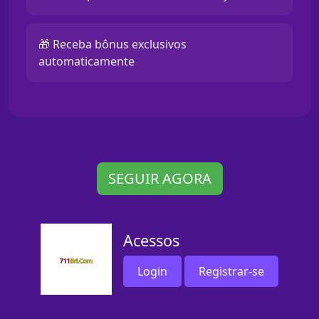
🎁 Receba bônus exclusivos
automaticamente
SEGUIR AGORA
Acessos
Login
Registrar-se