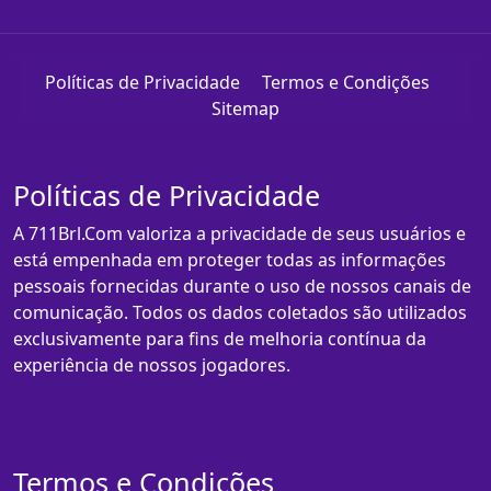
Políticas de Privacidade
Termos e Condições
Sitemap
Políticas de Privacidade
A 711Brl.Com valoriza a privacidade de seus usuários e
está empenhada em proteger todas as informações
pessoais fornecidas durante o uso de nossos canais de
comunicação. Todos os dados coletados são utilizados
exclusivamente para fins de melhoria contínua da
experiência de nossos jogadores.
Termos e Condições