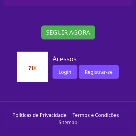
SEGUIR AGORA
Acessos
Login
Registrar-se
Políticas de Privacidade
Termos e Condições
Sitemap