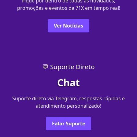
Fique por dentro de todas as novidades,
promoções e eventos da 71X em tempo real!
Ver Notícias
💬 Suporte Direto
Chat
Suporte direto via Telegram, respostas rápidas e
atendimento personalizado!
Falar Suporte