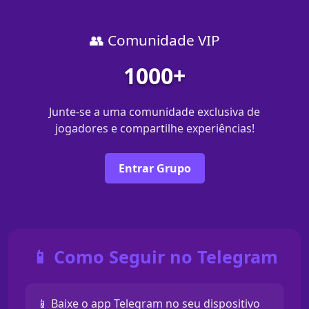
👥 Comunidade VIP
1000+
Junte-se a uma comunidade exclusiva de
jogadores e compartilhe experiências!
Entrar Grupo
📱 Como Seguir no Telegram
📱 Baixe o app Telegram no seu dispositivo