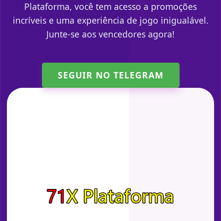
Plataforma, você tem acesso a promoções
incríveis e uma experiência de jogo inigualável.
Junte-se aos vencedores agora!
SEGUIR NO TELEGRAM