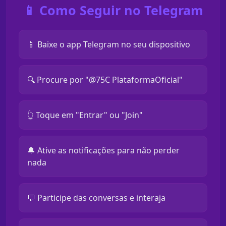
📱 Como Seguir no Telegram
📱 Baixe o app Telegram no seu dispositivo
🔍 Procure por "@75C PlataformaOficial"
👆 Toque em "Entrar" ou "Join"
🔔 Ative as notificações para não perder
nada
💬 Participe das conversas e interaja