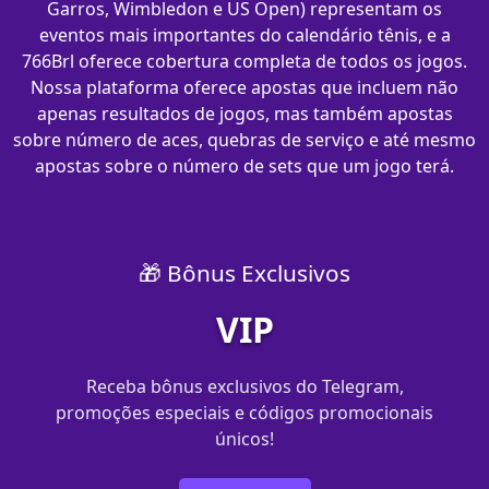
Garros, Wimbledon e US Open) representam os
eventos mais importantes do calendário tênis, e a
766Brl oferece cobertura completa de todos os jogos.
Nossa plataforma oferece apostas que incluem não
apenas resultados de jogos, mas também apostas
sobre número de aces, quebras de serviço e até mesmo
apostas sobre o número de sets que um jogo terá.
🎁 Bônus Exclusivos
VIP
Receba bônus exclusivos do Telegram,
promoções especiais e códigos promocionais
únicos!