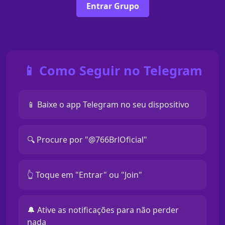
Entrar Grupo
📱 Como Seguir no Telegram
📱 Baixe o app Telegram no seu dispositivo
🔍 Procure por "@766BrlOficial"
👆 Toque em "Entrar" ou "Join"
🔔 Ative as notificações para não perder
nada