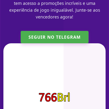
tem acesso a promoções incríveis e uma
experiência de jogo inigualável. Junte-se aos
vencedores agora!
SEGUIR NO TELEGRAM