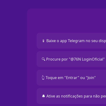
📱 Baixe o app Telegram no seu disp
🔍 Procure por "@76N LoginOficial"
👆 Toque em "Entrar" ou "Join"
🔔 Ative as notificações para não p