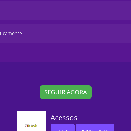
a
aticamente
SEGUIR AGORA
Acessos
Login
Registrar-se