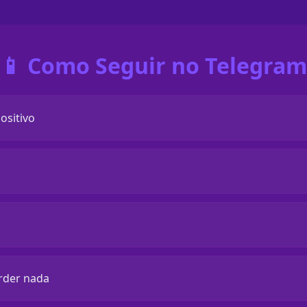
📱 Como Seguir no Telegram
ositivo
erder nada