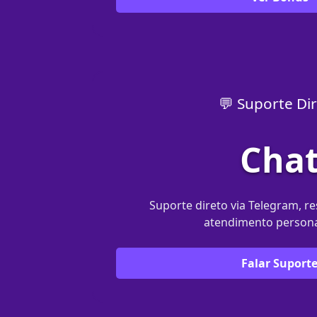
💬 Suporte Di
Cha
Suporte direto via Telegram, r
atendimento persona
Falar Suport