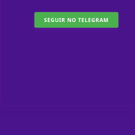
SEGUIR NO TELEGRAM