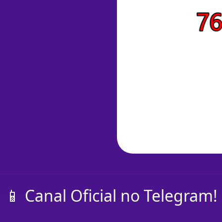
📱 Canal Oficial no Telegram!