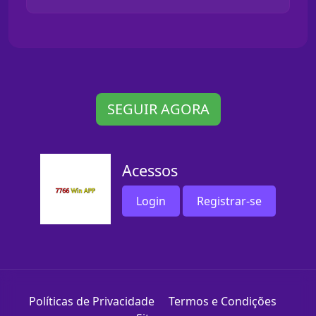
SEGUIR AGORA
Acessos
Login
Registrar-se
Políticas de Privacidade
Termos e Condições