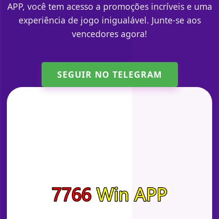
APP, você tem acesso a promoções incríveis e uma
experiência de jogo inigualável. Junte-se aos
vencedores agora!
SEGUIR NO TELEGRAM