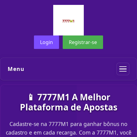
Login
Registrar-se
Menu
📱 7777M1 A Melhor
Plataforma de Apostas
Cadastre-se na 7777M1 para ganhar bônus no
cadastro e em cada recarga. Com a 7777M1, você