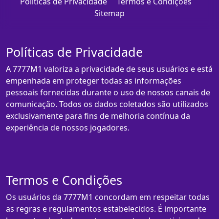
Políticas de Privacidade
Termos e Condições
Sitemap
Políticas de Privacidade
A 7777M1 valoriza a privacidade de seus usuários e está
empenhada em proteger todas as informações
pessoais fornecidas durante o uso de nossos canais de
comunicação. Todos os dados coletados são utilizados
exclusivamente para fins de melhoria contínua da
experiência de nossos jogadores.
Termos e Condições
Os usuários da 7777M1 concordam em respeitar todas
as regras e regulamentos estabelecidos. É importante