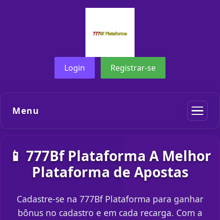
Login
Registrar-se
Menu
📱 777Bf Plataforma A Melhor
Plataforma de Apostas
Cadastre-se na 777Bf Plataforma para ganhar
bônus no cadastro e em cada recarga. Com a