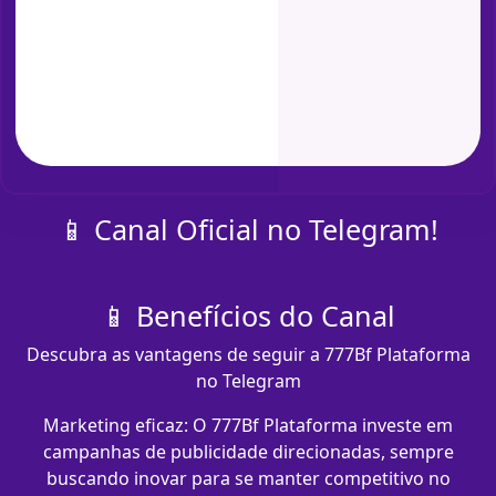
📱 Canal Oficial no Telegram!
📱 Benefícios do Canal
Descubra as vantagens de seguir a 777Bf Plataforma
no Telegram
Marketing eficaz: O 777Bf Plataforma investe em
campanhas de publicidade direcionadas, sempre
buscando inovar para se manter competitivo no