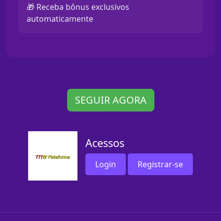
🎁 Receba bônus exclusivos
automaticamente
SEGUIR AGORA
Acessos
Login
Registrar-se