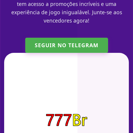
tem acesso a promoções incríveis e uma
experiência de jogo inigualável. Junte-se aos
vencedores agora!
SEGUIR NO TELEGRAM