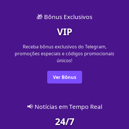
🎁 Bônus Exclusivos
VIP
Receba bônus exclusivos do Telegram,
promoções especiais e códigos promocionais
únicos!
Ver Bônus
📢 Notícias em Tempo Real
24/7