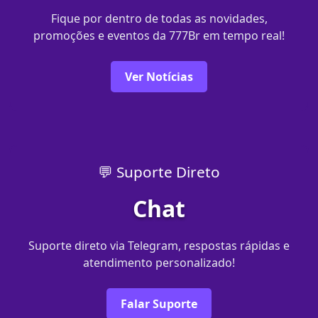
Fique por dentro de todas as novidades,
promoções e eventos da 777Br em tempo real!
Ver Notícias
💬 Suporte Direto
Chat
Suporte direto via Telegram, respostas rápidas e
atendimento personalizado!
Falar Suporte