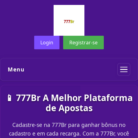
Login
Registrar-se
Menu
📱 777Br A Melhor Plataforma
de Apostas
Cadastre-se na 777Br para ganhar bônus no
cadastro e em cada recarga. Com a 777Br, você