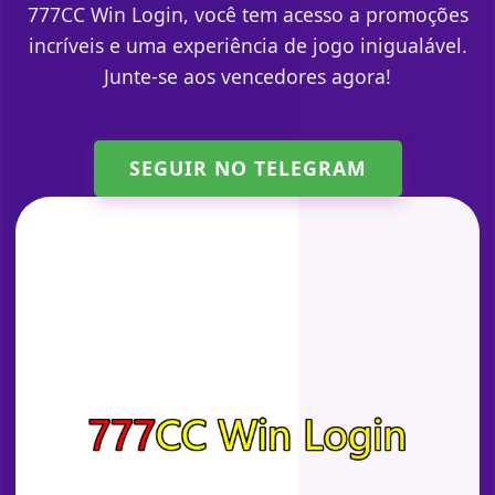
777CC Win Login, você tem acesso a promoções
incríveis e uma experiência de jogo inigualável.
Junte-se aos vencedores agora!
SEGUIR NO TELEGRAM