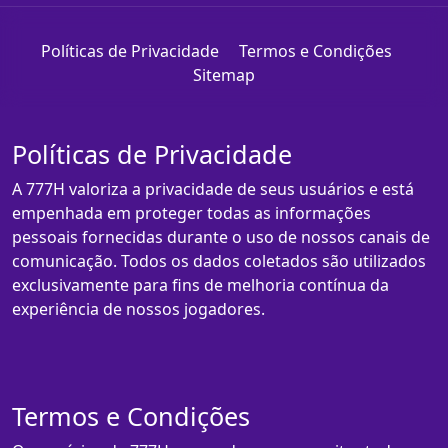
Políticas de Privacidade
Termos e Condições
Sitemap
Políticas de Privacidade
A 777H valoriza a privacidade de seus usuários e está
empenhada em proteger todas as informações
pessoais fornecidas durante o uso de nossos canais de
comunicação. Todos os dados coletados são utilizados
exclusivamente para fins de melhoria contínua da
experiência de nossos jogadores.
Termos e Condições