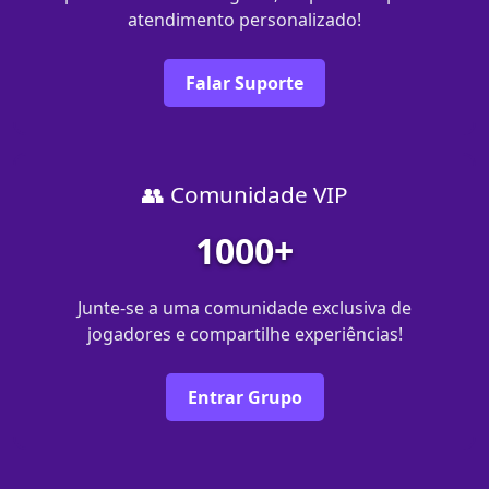
atendimento personalizado!
Falar Suporte
👥 Comunidade VIP
1000+
Junte-se a uma comunidade exclusiva de
jogadores e compartilhe experiências!
Entrar Grupo