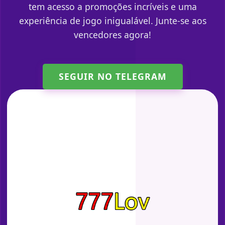
tem acesso a promoções incríveis e uma
experiência de jogo inigualável. Junte-se aos
vencedores agora!
SEGUIR NO TELEGRAM