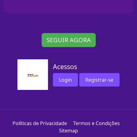
SEGUIR AGORA
Acessos
Login
Registrar-se
Políticas de Privacidade
Termos e Condições
Sitemap