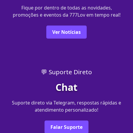
Fique por dentro de todas as novidades,
promoções e eventos da 777Lov em tempo real!
Ver Notícias
💬 Suporte Direto
Chat
Suporte direto via Telegram, respostas rápidas e
atendimento personalizado!
Falar Suporte