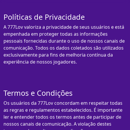
Políticas de Privacidade
A 777Lov valoriza a privacidade de seus usuários e está
empenhada em proteger todas as informações
pessoais fornecidas durante o uso de nossos canais de
comunicação. Todos os dados coletados são utilizados
exclusivamente para fins de melhoria contínua da
experiência de nossos jogadores.
Termos e Condições
Os usuários da 777Lov concordam em respeitar todas
as regras e regulamentos estabelecidos. É importante
ler e entender todos os termos antes de participar de
nossos canais de comunicação. A violação destes