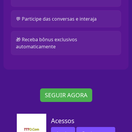
💬 Participe das conversas e interaja
🎁 Receba bônus exclusivos
automaticamente
SEGUIR AGORA
Acessos