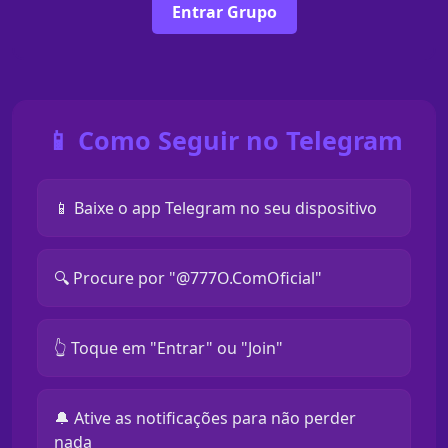
Entrar Grupo
📱 Como Seguir no Telegram
📱 Baixe o app Telegram no seu dispositivo
🔍 Procure por "@777O.ComOficial"
👆 Toque em "Entrar" ou "Join"
🔔 Ative as notificações para não perder
nada