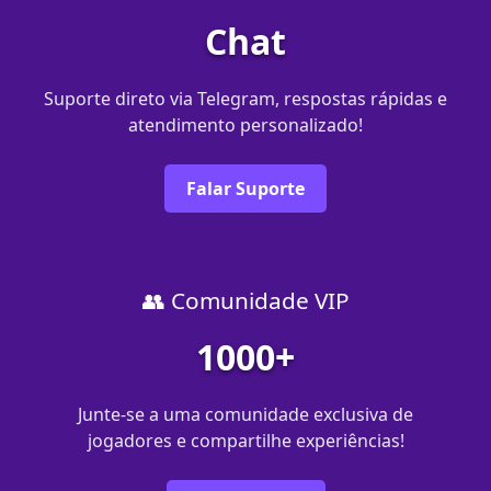
Chat
Suporte direto via Telegram, respostas rápidas e
atendimento personalizado!
Falar Suporte
👥 Comunidade VIP
1000+
Junte-se a uma comunidade exclusiva de
jogadores e compartilhe experiências!