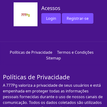
Acessos
Login
Registrar-se
Políticas de Privacidade
Termos e Condições
Sitemap
Políticas de Privacidade
A 777Pg valoriza a privacidade de seus usuários e está
empenhada em proteger todas as informações
pessoais fornecidas durante o uso de nossos canais de
comunicação. Todos os dados coletados são utilizados