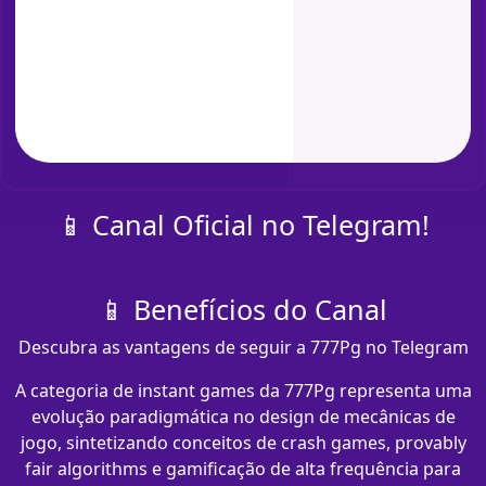
📱 Canal Oficial no Telegram!
📱 Benefícios do Canal
Descubra as vantagens de seguir a 777Pg no Telegram
A categoria de instant games da 777Pg representa uma
evolução paradigmática no design de mecânicas de
jogo, sintetizando conceitos de crash games, provably
fair algorithms e gamificação de alta frequência para