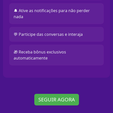
🔔 Ative as notificações para não perder
nada
💬 Participe das conversas e interaja
🎁 Receba bônus exclusivos
automaticamente
SEGUIR AGORA