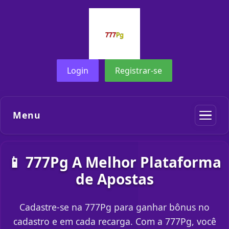
Login
Registrar-se
Menu
📱 777Pg A Melhor Plataforma
de Apostas
Cadastre-se na 777Pg para ganhar bônus no
cadastro e em cada recarga. Com a 777Pg, você