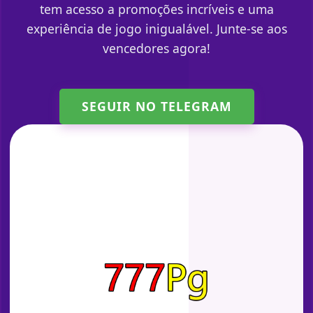
tem acesso a promoções incríveis e uma
experiência de jogo inigualável. Junte-se aos
vencedores agora!
SEGUIR NO TELEGRAM