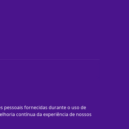
s pessoais fornecidas durante o uso de
elhoria contínua da experiência de nossos