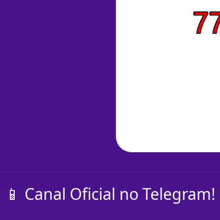
📱 Canal Oficial no Telegram!