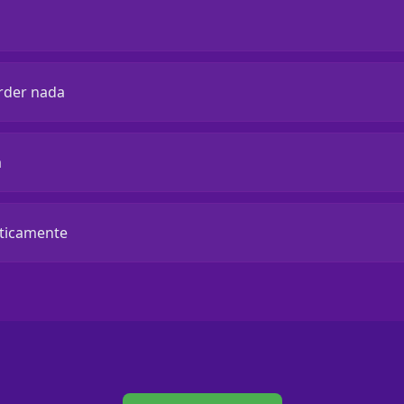
erder nada
a
aticamente