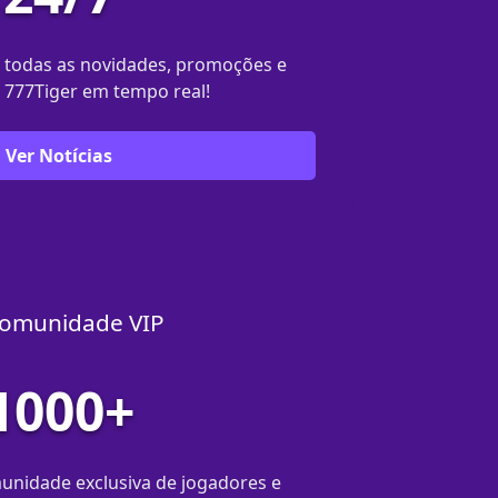
e todas as novidades, promoções e
 777Tiger em tempo real!
Ver Notícias
Comunidade VIP
1000+
unidade exclusiva de jogadores e