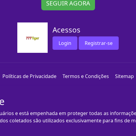
SEGUIR AGORA
Acessos
Login
Registrar-se
Políticas de Privacidade
Termos e Condições
Sitemap
de
usuários e está empenhada em proteger todas as informaçõe
os coletados são utilizados exclusivamente para fins de m