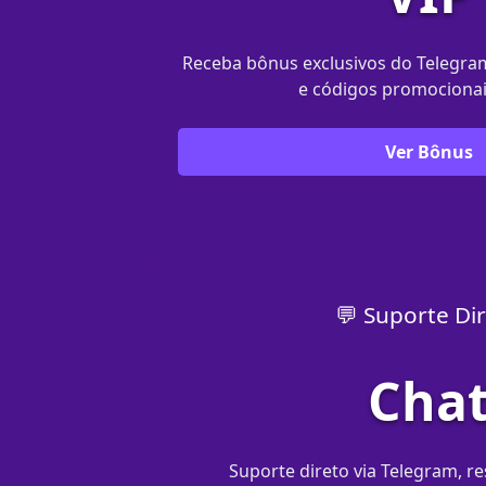
Receba bônus exclusivos do Telegra
e códigos promocionai
Ver Bônus
💬 Suporte Di
Cha
Suporte direto via Telegram, r