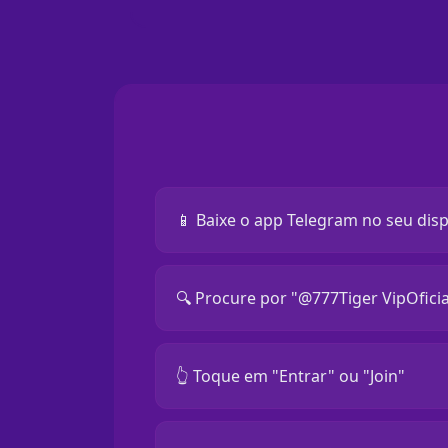
📱 Baixe o app Telegram no seu disp
🔍 Procure por "@777Tiger VipOficia
👆 Toque em "Entrar" ou "Join"