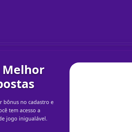
A Melhor
postas
r bônus no cadastro e
ocê tem acesso a
e jogo inigualável.