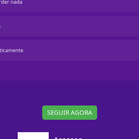
erder nada
a
aticamente
SEGUIR AGORA