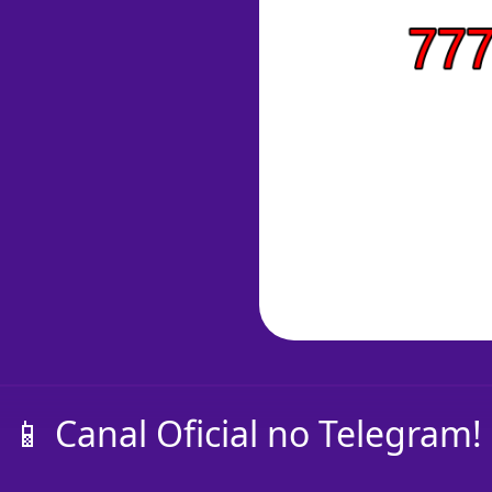
📱 Canal Oficial no Telegram!