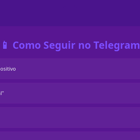
📱 Como Seguir no Telegram
ositivo
l"