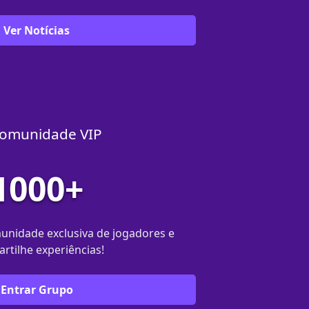
Ver Notícias
Comunidade VIP
1000+
unidade exclusiva de jogadores e
rtilhe experiências!
Entrar Grupo