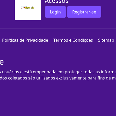
Acessos
Login
Registrar-se
Políticas de Privacidade
Termos e Condições
Sitemap
de
eus usuários e está empenhada em proteger todas as inform
os coletados são utilizados exclusivamente para fins de m