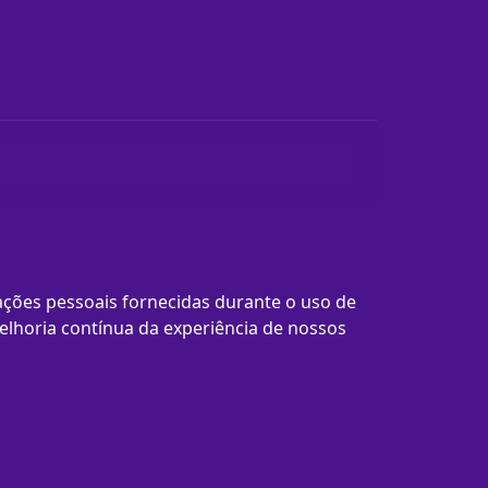
ações pessoais fornecidas durante o uso de
elhoria contínua da experiência de nossos