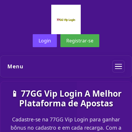
Login
Registrar-se
Menu
📱 77GG Vip Login A Melhor
Plataforma de Apostas
Cadastre-se na 77GG Vip Login para ganhar
bônus no cadastro e em cada recarga. Com a