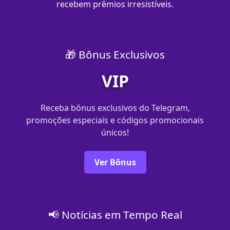
recebem prêmios irresistíveis.
🎁 Bônus Exclusivos
VIP
Receba bônus exclusivos do Telegram,
promoções especiais e códigos promocionais
únicos!
Ver Bônus
📢 Notícias em Tempo Real