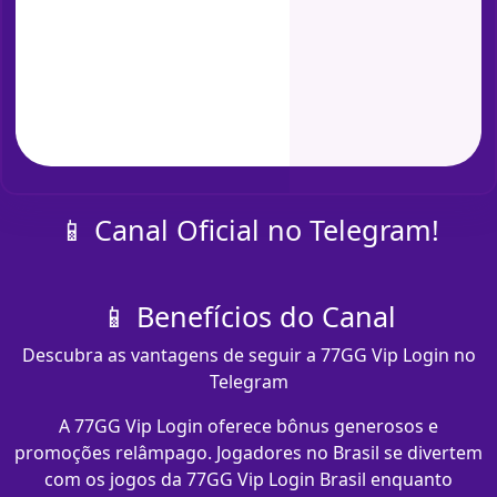
📱 Canal Oficial no Telegram!
📱 Benefícios do Canal
Descubra as vantagens de seguir a 77GG Vip Login no
Telegram
A 77GG Vip Login oferece bônus generosos e
promoções relâmpago. Jogadores no Brasil se divertem
com os jogos da 77GG Vip Login Brasil enquanto