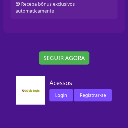
🎁 Receba bônus exclusivos
automaticamente
SEGUIR AGORA
Acessos
Login
Registrar-se