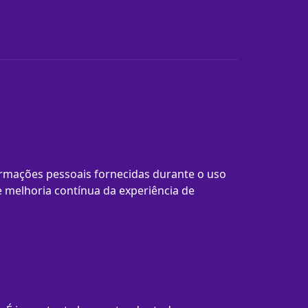
ormações pessoais fornecidas durante o uso
e melhoria contínua da experiência de