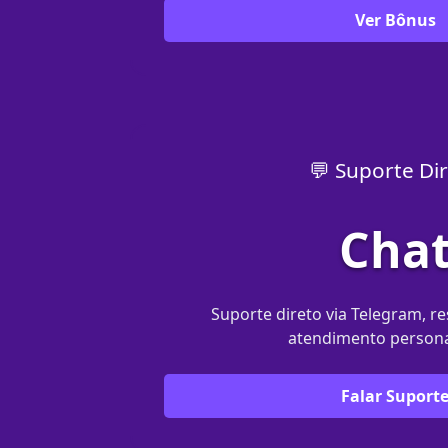
Ver Bônus
💬 Suporte Di
Cha
Suporte direto via Telegram, r
atendimento persona
Falar Suport