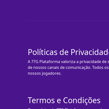
Políticas de Privacida
A 77G Plataforma valoriza a privacidade de
de nossos canais de comunicação. Todos os 
nossos jogadores.
Termos e Condições