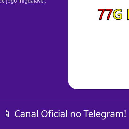
e jogo inigualável.
📱 Canal Oficial no Telegram!