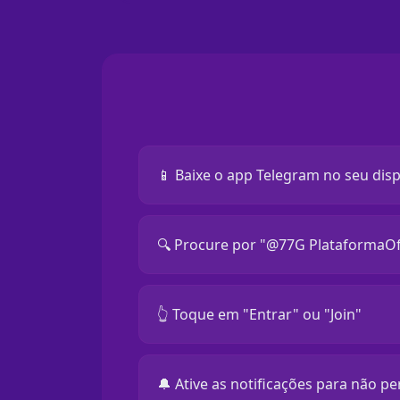
📱 Baixe o app Telegram no seu disp
🔍 Procure por "@77G PlataformaOfi
👆 Toque em "Entrar" ou "Join"
🔔 Ative as notificações para não p