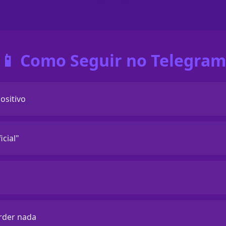
📱 Como Seguir no Telegram
ositivo
cial"
erder nada