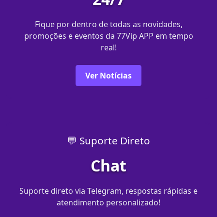
Fique por dentro de todas as novidades,
promoções e eventos da 77Vip APP em tempo
real!
Ver Notícias
💬 Suporte Direto
Chat
Suporte direto via Telegram, respostas rápidas e
atendimento personalizado!