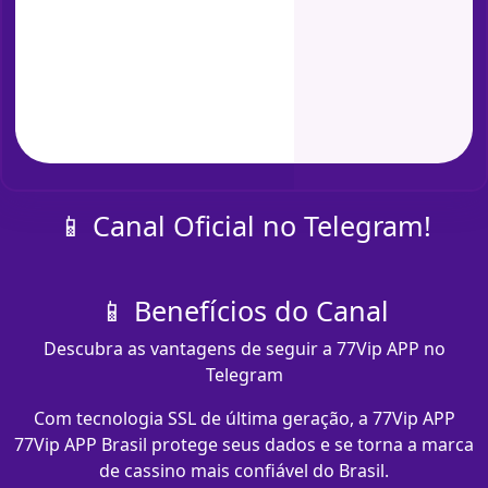
📱 Canal Oficial no Telegram!
📱 Benefícios do Canal
Descubra as vantagens de seguir a 77Vip APP no
Telegram
Com tecnologia SSL de última geração, a 77Vip APP
77Vip APP Brasil protege seus dados e se torna a marca
de cassino mais confiável do Brasil.