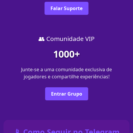
Falar Suporte
👥 Comunidade VIP
1000+
Junte-se a uma comunidade exclusiva de
jogadores e compartilhe experiências!
Entrar Grupo
📱 Como Seguir no Telegram