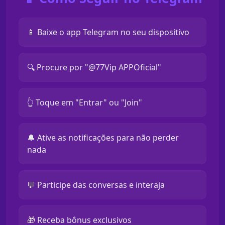
📱 Baixe o app Telegram no seu dispositivo
🔍 Procure por "@77Vip APPOficial"
👆 Toque em "Entrar" ou "Join"
🔔 Ative as notificações para não perder
nada
💬 Participe das conversas e interaja
🎁 Receba bônus exclusivos