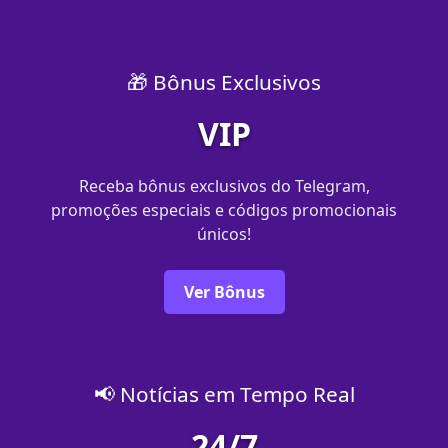
🎁 Bônus Exclusivos
VIP
Receba bônus exclusivos do Telegram,
promoções especiais e códigos promocionais
únicos!
Ver Bônus
📢 Notícias em Tempo Real
24/7