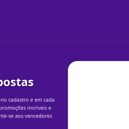
postas
 no cadastro e em cada
promoções incríveis e
unte-se aos vencedores