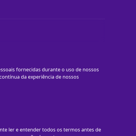
essoais fornecidas durante o uso de nossos
 contínua da experiência de nossos
nte ler e entender todos os termos antes de