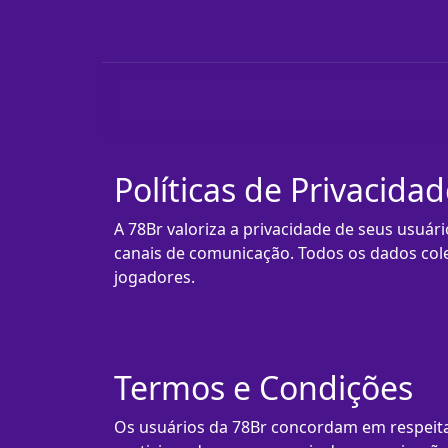
Políticas de Privacida
A 78Br valoriza a privacidade de seus usuá
canais de comunicação. Todos os dados cole
jogadores.
Termos e Condições
Os usuários da 78Br concordam em respeitar