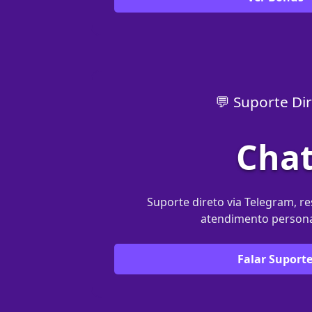
💬 Suporte Di
Cha
Suporte direto via Telegram, r
atendimento persona
Falar Suport