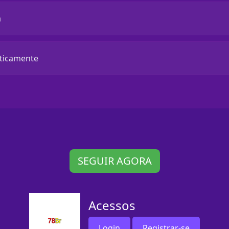
a
aticamente
SEGUIR AGORA
Acessos
Login
Registrar-se