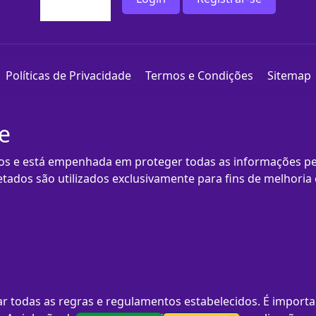
Políticas de Privacidade
Termos e Condições
Sitemap
de
rios e está empenhada em proteger todas as informações p
tados são utilizados exclusivamente para fins de melhoria
 todas as regras e regulamentos estabelecidos. É importa