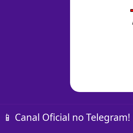
📱 Canal Oficial no Telegram!