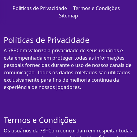
Políticas de Privacidade
Termos e Condições
Sitemap
Políticas de Privacidade
A 78F.Com valoriza a privacidade de seus usuários e
está empenhada em proteger todas as informações
pessoais fornecidas durante o uso de nossos canais de
comunicação. Todos os dados coletados são utilizados
exclusivamente para fins de melhoria contínua da
experiência de nossos jogadores.
Termos e Condições
Os usuários da 78F.Com concordam em respeitar todas