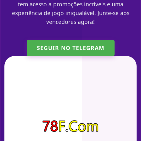
tem acesso a promoções incríveis e uma
experiência de jogo inigualável. Junte-se aos
vencedores agora!
SEGUIR NO TELEGRAM