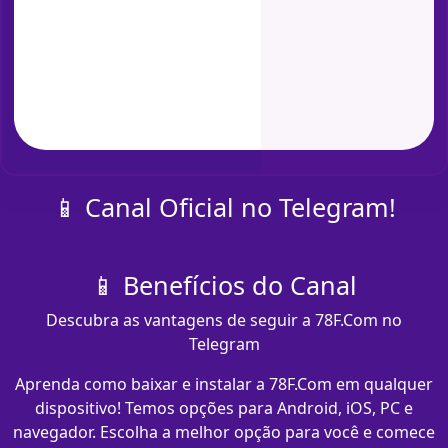
📱 Canal Oficial no Telegram!
📱 Benefícios do Canal
Descubra as vantagens de seguir a 78F.Com no
Telegram
Aprenda como baixar e instalar a 78F.Com em qualquer
dispositivo! Temos opções para Android, iOS, PC e
navegador. Escolha a melhor opção para você e comece