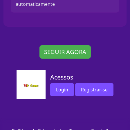
automaticamente
SEGUIR AGORA
Acessos
Login
Registrar-se