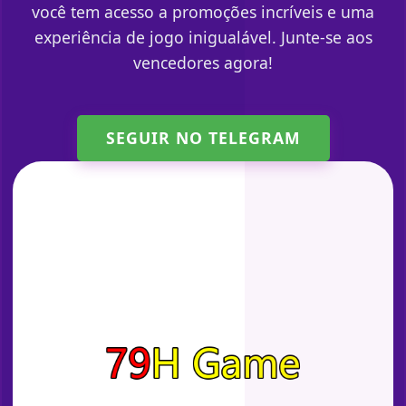
você tem acesso a promoções incríveis e uma
experiência de jogo inigualável. Junte-se aos
vencedores agora!
SEGUIR NO TELEGRAM