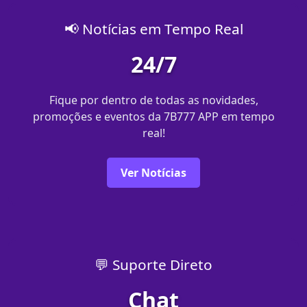
📢 Notícias em Tempo Real
24/7
Fique por dentro de todas as novidades,
promoções e eventos da 7B777 APP em tempo
real!
Ver Notícias
💬 Suporte Direto
Chat