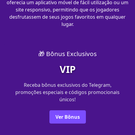
oferecia um aplicativo móvel de fácil utilização ou um
site responsivo, permitindo que os jogadores
desfrutassem de seus jogos favoritos em qualquer
lugar.
🎁 Bônus Exclusivos
VIP
Receba bônus exclusivos do Telegram,
promoções especiais e códigos promocionais
únicos!
Ver Bônus