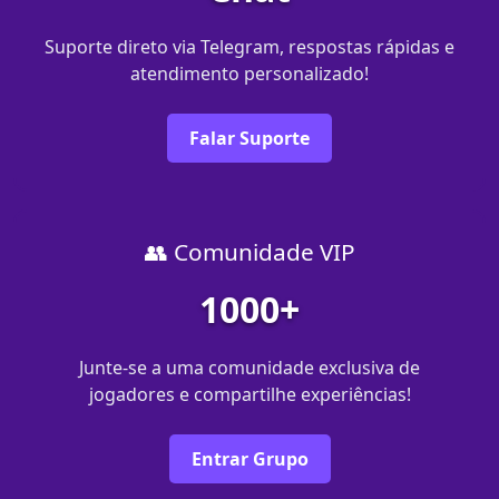
Suporte direto via Telegram, respostas rápidas e
atendimento personalizado!
Falar Suporte
👥 Comunidade VIP
1000+
Junte-se a uma comunidade exclusiva de
jogadores e compartilhe experiências!
Entrar Grupo