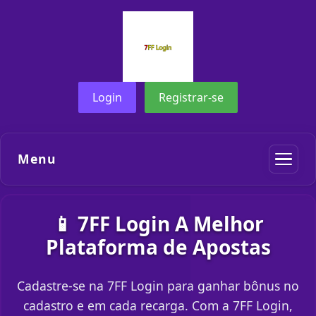
Login
Registrar-se
Menu
📱 7FF Login A Melhor
Plataforma de Apostas
Cadastre-se na 7FF Login para ganhar bônus no
cadastro e em cada recarga. Com a 7FF Login,