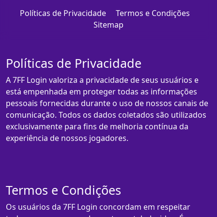
Políticas de Privacidade
Termos e Condições
Sitemap
Políticas de Privacidade
A 7FF Login valoriza a privacidade de seus usuários e
está empenhada em proteger todas as informações
pessoais fornecidas durante o uso de nossos canais de
comunicação. Todos os dados coletados são utilizados
exclusivamente para fins de melhoria contínua da
experiência de nossos jogadores.
Termos e Condições
Os usuários da 7FF Login concordam em respeitar