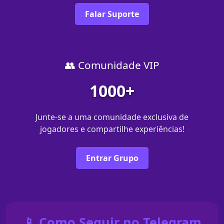
Falar Suporte
👥 Comunidade VIP
1000+
Junte-se a uma comunidade exclusiva de
jogadores e compartilhe experiências!
Entrar Grupo
📱 Como Seguir no Telegram