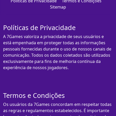
Políticas de Privacidade
Termos e Condições
Sitemap
Políticas de Privacidade
A 7Games valoriza a privacidade de seus usuários e
está empenhada em proteger todas as informações
pessoais fornecidas durante o uso de nossos canais de
comunicação. Todos os dados coletados são utilizados
exclusivamente para fins de melhoria contínua da
experiência de nossos jogadores.
Termos e Condições
Os usuários da 7Games concordam em respeitar todas
as regras e regulamentos estabelecidos. É importante