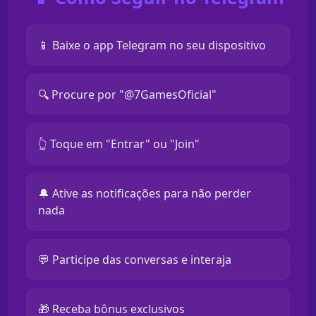
📱 Baixe o app Telegram no seu dispositivo
🔍 Procure por "@7GamesOficial"
👆 Toque em "Entrar" ou "Join"
🔔 Ative as notificações para não perder
nada
💬 Participe das conversas e interaja
🎁 Receba bônus exclusivos