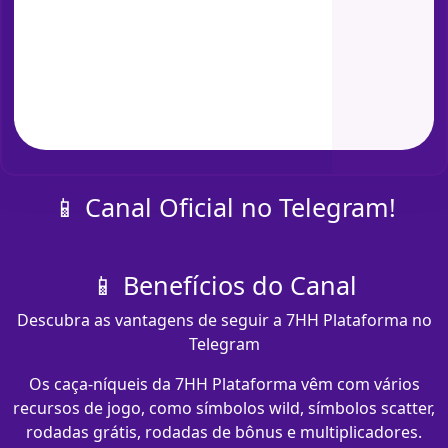
📱 Canal Oficial no Telegram!
📱 Benefícios do Canal
Descubra as vantagens de seguir a 7HH Plataforma no
Telegram
Os caça-níqueis da 7HH Plataforma vêm com vários
recursos de jogo, como símbolos wild, símbolos scatter,
rodadas grátis, rodadas de bônus e multiplicadores.