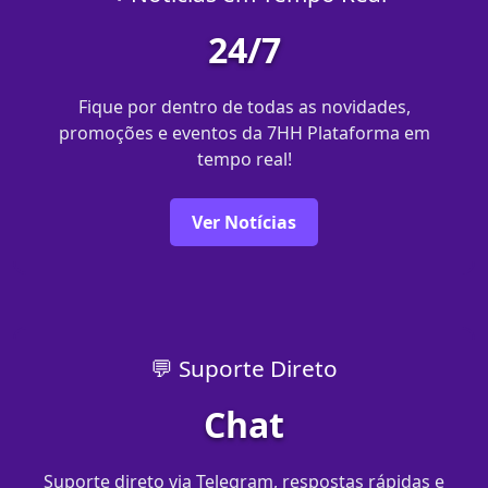
24/7
Fique por dentro de todas as novidades,
promoções e eventos da 7HH Plataforma em
tempo real!
Ver Notícias
💬 Suporte Direto
Chat
Suporte direto via Telegram, respostas rápidas e