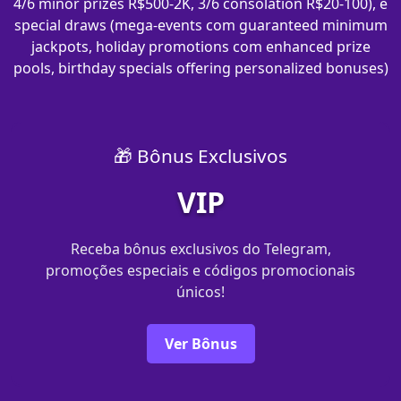
4/6 minor prizes R$500-2K, 3/6 consolation R$20-100), e
special draws (mega-events com guaranteed minimum
jackpots, holiday promotions com enhanced prize
pools, birthday specials offering personalized bonuses)
🎁 Bônus Exclusivos
VIP
Receba bônus exclusivos do Telegram,
promoções especiais e códigos promocionais
únicos!
Ver Bônus