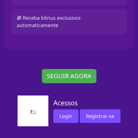
🎁 Receba bônus exclusivos
automaticamente
SEGUIR AGORA
Acessos
Login
Registrar-se