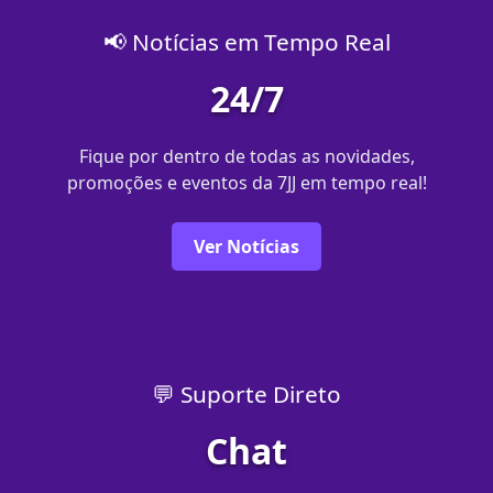
📢 Notícias em Tempo Real
24/7
Fique por dentro de todas as novidades,
promoções e eventos da 7JJ em tempo real!
Ver Notícias
💬 Suporte Direto
Chat