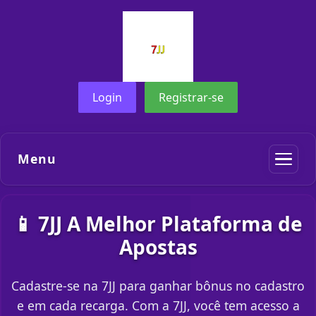
Login
Registrar-se
Menu
📱 7JJ A Melhor Plataforma de
Apostas
Cadastre-se na 7JJ para ganhar bônus no cadastro
e em cada recarga. Com a 7JJ, você tem acesso a