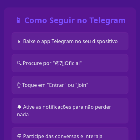
📱 Como Seguir no Telegram
📱 Baixe o app Telegram no seu dispositivo
🔍 Procure por "@7JJOficial"
👆 Toque em "Entrar" ou "Join"
🔔 Ative as notificações para não perder
nada
💬 Participe das conversas e interaja