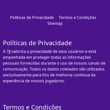
Políticas de Privacidade
Termos e Condições
Sitemap
Políticas de Privacidade
A 7JJ valoriza a privacidade de seus usuários e está
empenhada em proteger todas as informações
pessoais fornecidas durante o uso de nossos canais de
comunicação. Todos os dados coletados são utilizados
exclusivamente para fins de melhoria contínua da
experiência de nossos jogadores.
Termos e Condições