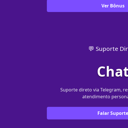
Ver Bônus
💬 Suporte Di
Cha
Suporte direto via Telegram, r
atendimento persona
Falar Suport