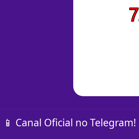
📱 Canal Oficial no Telegram!