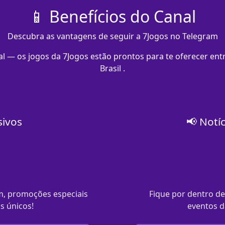
📱 Benefícios do Canal
Descubra as vantagens de seguir a 7Jogos no Telegram
al — os jogos da 7Jogos estão prontos para te oferecer en
Brasil .
sivos
📢 Notí
m, promoções especiais
Fique por dentro d
s únicos!
eventos d