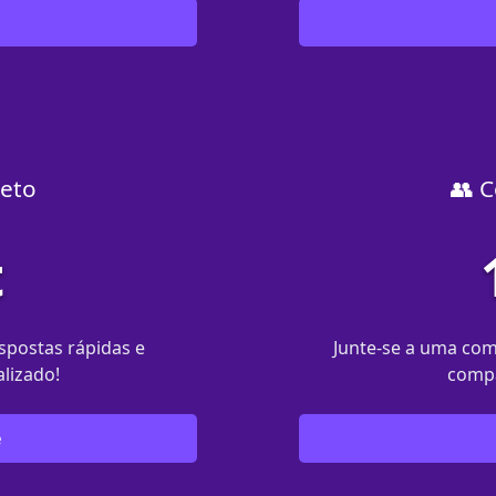
reto
👥 
t
espostas rápidas e
Junte-se a uma com
lizado!
compa
e