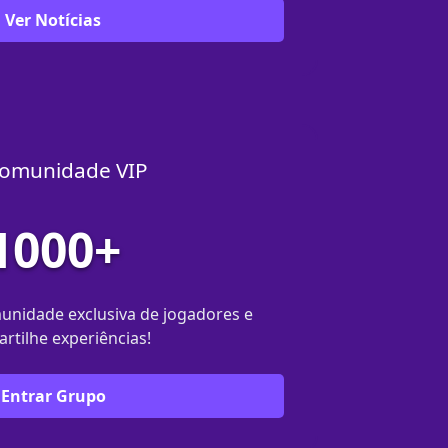
Ver Notícias
Comunidade VIP
1000+
unidade exclusiva de jogadores e
rtilhe experiências!
Entrar Grupo