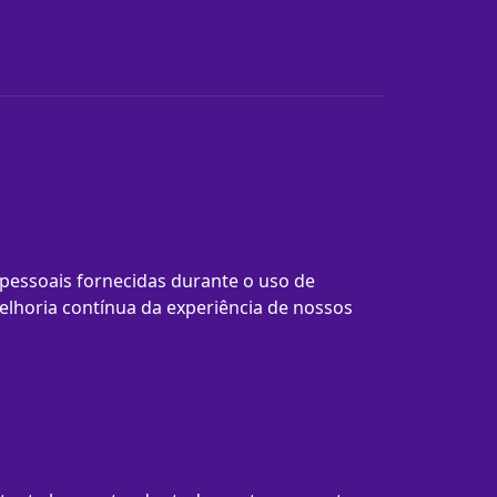
pessoais fornecidas durante o uso de
elhoria contínua da experiência de nossos