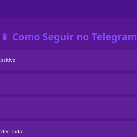
📱 Como Seguir no Telegram
ositivo
erder nada