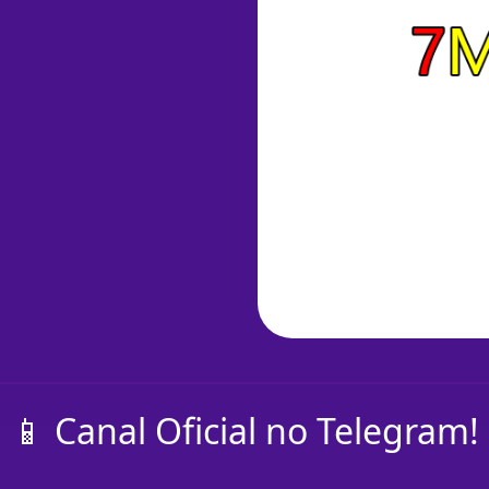
📱 Canal Oficial no Telegram!