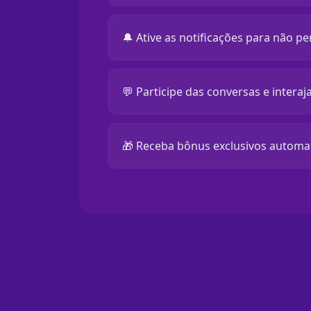
🔔 Ative as notificações para não p
💬 Participe das conversas e interaj
🎁 Receba bônus exclusivos autom