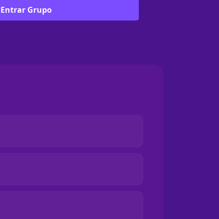
Entrar Grupo