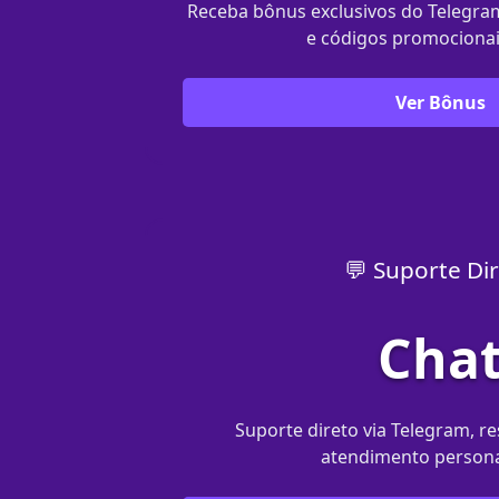
Receba bônus exclusivos do Telegra
e códigos promocionai
Ver Bônus
💬 Suporte Di
Cha
Suporte direto via Telegram, r
atendimento persona