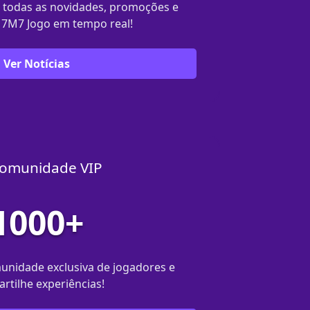
e todas as novidades, promoções e
 7M7 Jogo em tempo real!
Ver Notícias
Comunidade VIP
1000+
unidade exclusiva de jogadores e
rtilhe experiências!