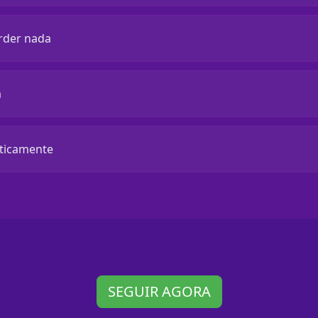
erder nada
a
aticamente
SEGUIR AGORA