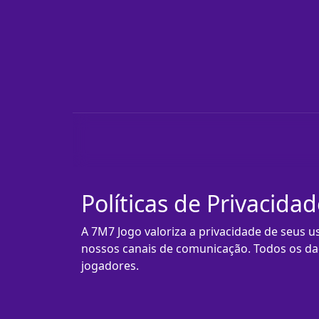
Políticas de Privacida
A 7M7 Jogo valoriza a privacidade de seus 
nossos canais de comunicação. Todos os dad
jogadores.