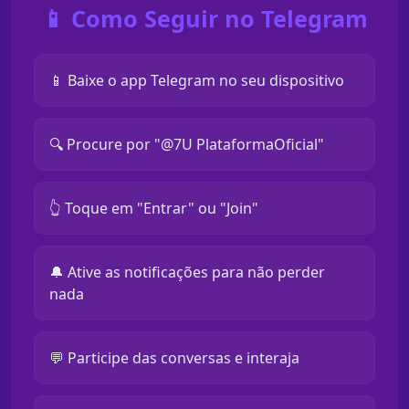
📱 Como Seguir no Telegram
📱 Baixe o app Telegram no seu dispositivo
🔍 Procure por "@7U PlataformaOficial"
👆 Toque em "Entrar" ou "Join"
🔔 Ative as notificações para não perder
nada
💬 Participe das conversas e interaja