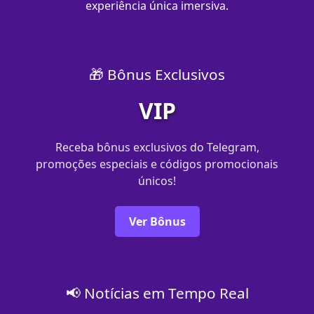
experiência única imersiva.
🎁 Bônus Exclusivos
VIP
Receba bônus exclusivos do Telegram,
promoções especiais e códigos promocionais
únicos!
Ver Bônus
📢 Notícias em Tempo Real