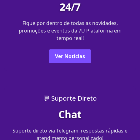
24/7
Fique por dentro de todas as novidades,
promoções e eventos da 7U Plataforma em
tempo real!
Ver Notícias
💬 Suporte Direto
Chat
Suporte direto via Telegram, respostas rápidas e
atendimento personalizado!