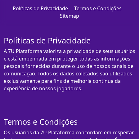
Políticas de Privacidade
Termos e Condições
Sitemap
Políticas de Privacidade
A 7U Plataforma valoriza a privacidade de seus usuários
e está empenhada em proteger todas as informações
pessoais fornecidas durante o uso de nossos canais de
comunicação. Todos os dados coletados são utilizados
exclusivamente para fins de melhoria contínua da
experiência de nossos jogadores.
Termos e Condições
Os usuários da 7U Plataforma concordam em respeitar